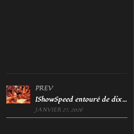
PREV
IShowSpeed entouré de dix femmes au Ghana : le pays a-t-il déjà gagné la tournée ? Cette scène au Ghana fait exploser la toile
JANVIER 27, 2026