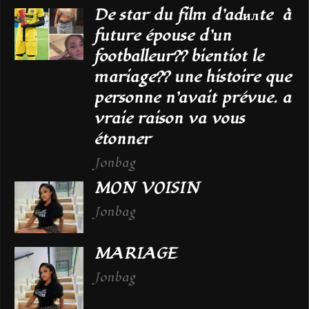
De star du film d’adилte à
future épouse d’un
footballeur?? bientiot le
mariage?? une histoire que
personne n’avait prévue. a
vraie raison va vous
étonner
Jonbag
MON VOISIN
Jonbag
MARIAGE
Jonbag