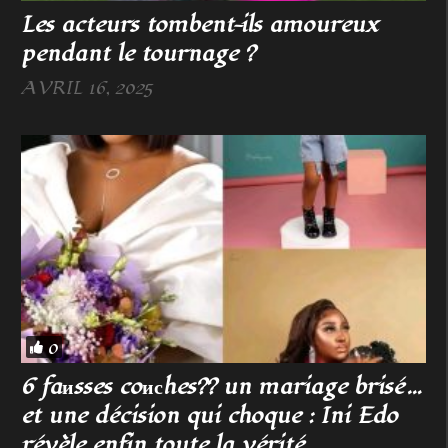
Les acteurs tombent-ils amoureux
pendant le tournage ?
AVRIL 16, 2025
0
6 faиsses coисhes?? un mariage brisé…
et une décision qui choque : Ini Edo
révèle enfin toute la vérité