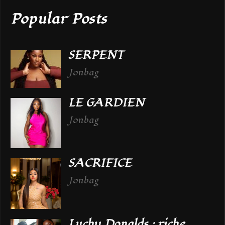
Popular Posts
SERPENT
Jonbag
LE GARDIEN
Jonbag
SACRIFICE
Jonbag
Luchy Donalds : riche