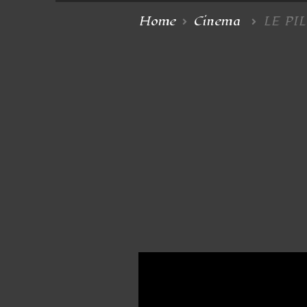
Home
Cinema
LE PI