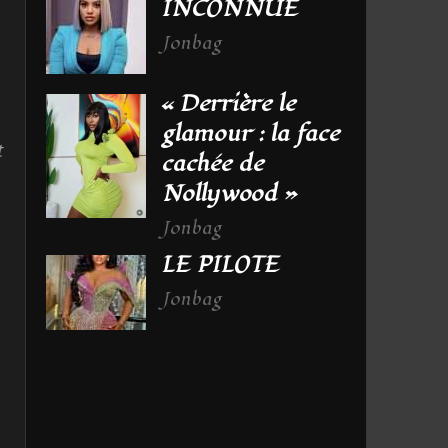
INCONNUE
Jonbag
« Derrière le
glamour : la face
t
cachée de
Nollywood »
Jonbag
LE PILOTE
Jonbag