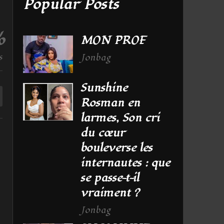
Popular Posts
%
MON PROF
s
Jonbag
Sunshine
Rosman en
larmes, Son cri
du cœur
bouleverse les
internautes : que
se passe-t-il
vraiment ?
Jonbag