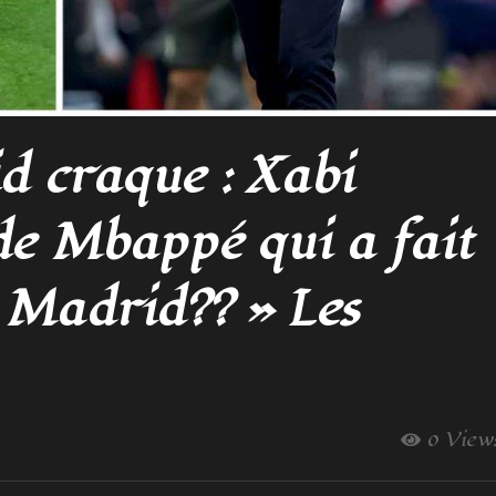
d craque : Xabi
 de Mbappé qui a fait
l Madrid?? » Les
0 View