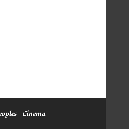
eoples
Cinema