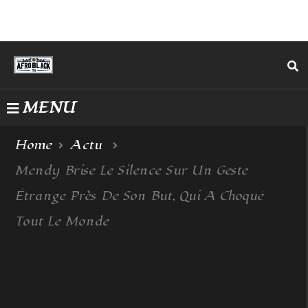
MENU
Home
Actu
Mendy Brise Le Silence Sur Un Geste
Étrange Près De Son But, Qui A Choqué
Tout Le Monde