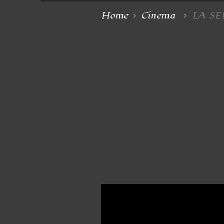
Home
Cinema
LA S