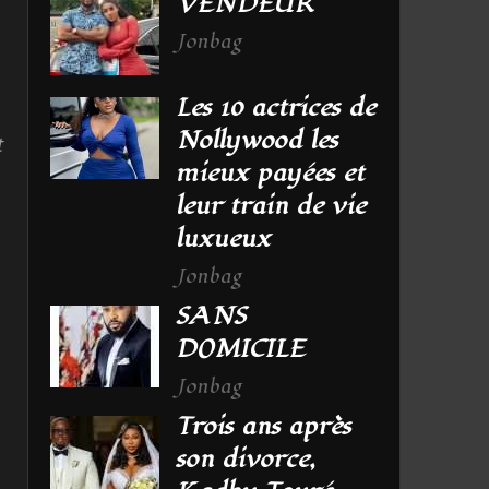
VENDEUR
Jonbag
Les 10 actrices de
Nollywood les
t
mieux payées et
leur train de vie
luxueux
Jonbag
SANS
DOMICILE
Jonbag
Trois ans après
son divorce,