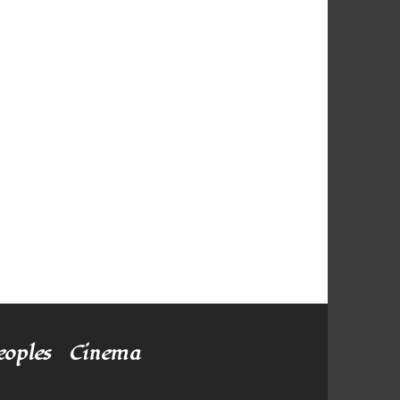
eoples
Cinema