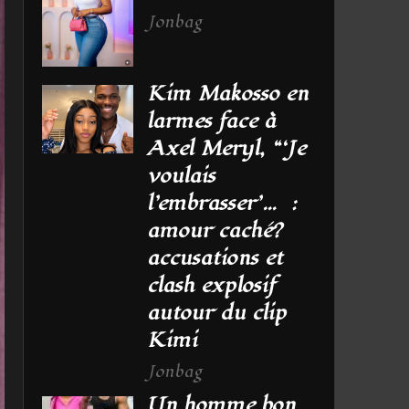
Jonbag
Kim Makosso en
larmes face à
Axel Meryl, “‘Je
voulais
l’embrasser’… :
amour caché?
accusations et
clash explosif
autour du clip
Kimi
Jonbag
Un homme bon