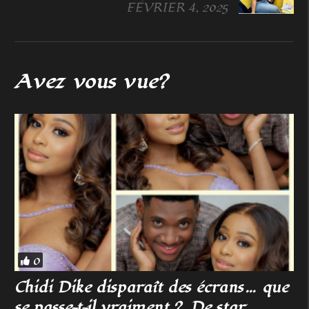
FÉVRIER 4, 2025
Avez vous vue?
0
Chidi Dike disparaît des écrans… que
se passe-t-il vraiment ? De star