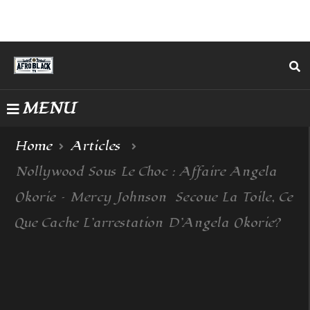
MENU
Home
Articles
Nollywood Sous Le Choc : Affaire Angela
Okorie – Mercy Johnson Secoue La Toile, Ce
Que Cache L’arrestation D’Angela Okorie?