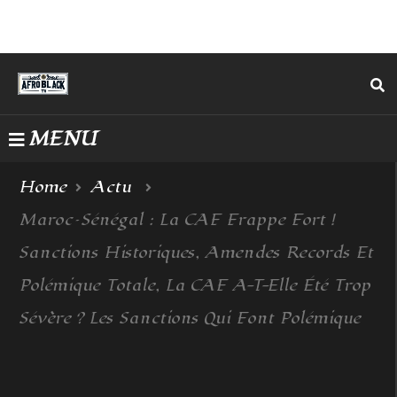
MENU
Home
Actu
Maroc–Sénégal : La CAF Frappe Fort !
Sanctions Historiques, Amendes Records Et
Polémique Totale, La CAF A-T-Elle Été Trop
Sévère ? Les Sanctions Qui Font Polémique