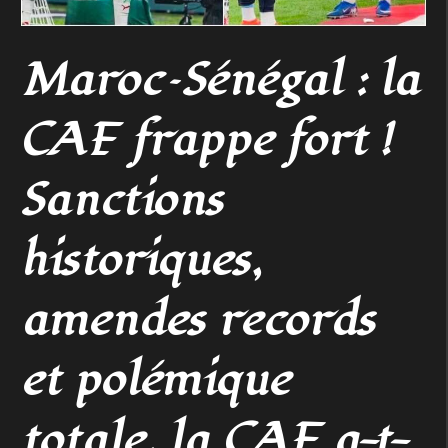
Maroc–Sénégal : la
CAF frappe fort !
Sanctions
historiques,
amendes records
et polémique
totale, la CAF a-t-