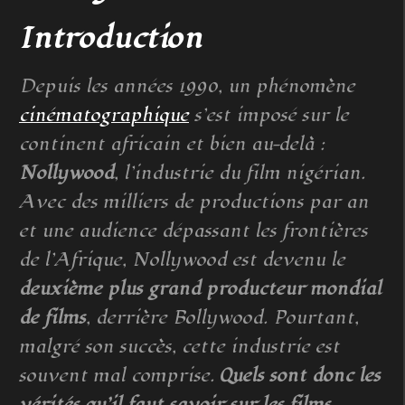
Introduction
Depuis les années 1990, un phénomène
cinématographique
s’est imposé sur le
continent africain et bien au-delà :
Nollywood
, l’industrie du film nigérian.
Avec des milliers de productions par an
et une audience dépassant les frontières
de l’Afrique, Nollywood est devenu le
deuxième plus grand producteur mondial
de films
, derrière Bollywood. Pourtant,
malgré son succès, cette industrie est
souvent mal comprise.
Quels sont donc les
vérités qu’il faut savoir sur les films