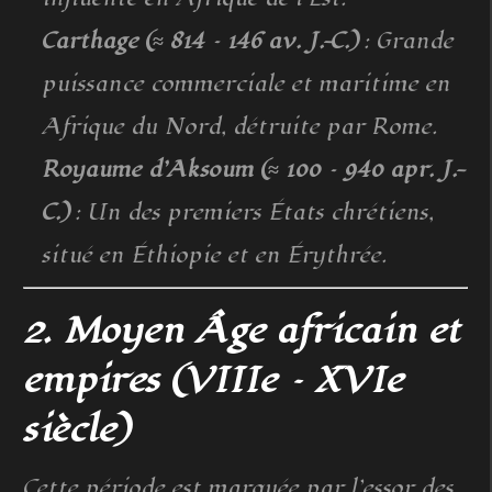
Carthage (≈ 814 – 146 av. J.-C.)
: Grande
puissance commerciale et maritime en
Afrique du Nord, détruite par Rome.
Royaume d’Aksoum (≈ 100 – 940 apr. J.-
C.)
: Un des premiers États chrétiens,
situé en Éthiopie et en Érythrée.
2. Moyen Âge africain et
empires (VIIIe – XVIe
siècle)
Cette période est marquée par l’essor des