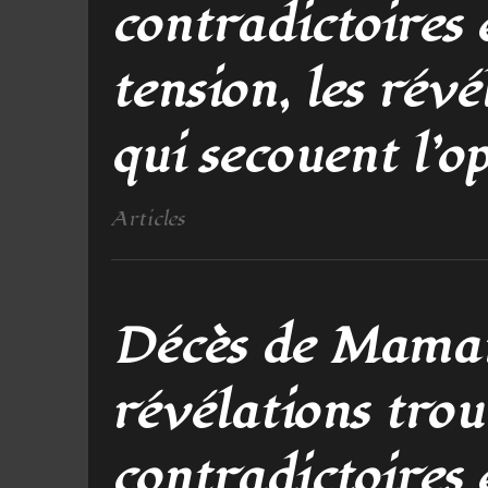
contradictoires 
tension, les rév
qui secouent l’o
Articles
Décès de Maman
révélations trou
contradictoires 