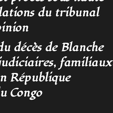
élations du tribunal
pinion
du décès de Blanche
judiciaires, familiaux
en République
u Congo