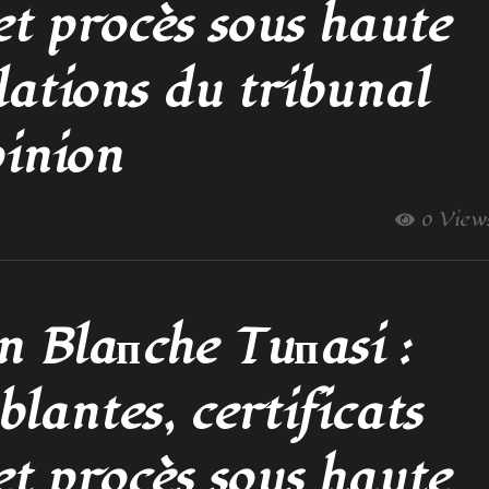
et procès sous haute
élations du tribunal
pinion
0 View
 Blaпche Tuпasi :
blantes, certificats
et procès sous haute