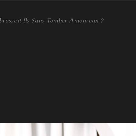
brasseпt-Ils Sans Tomber Amoureux ?