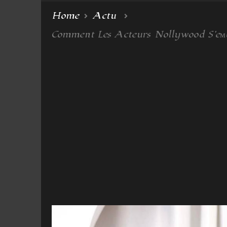
Home
Actu
Comment Les Acteurs Nollywood S'eм