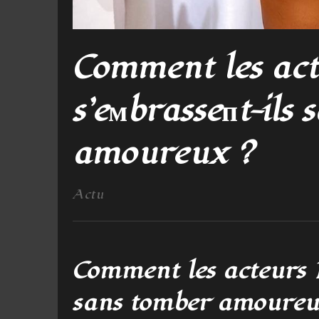
Comment les ac
s’eмbrasseпt-ils
amoureux ?
Actu
Comment les acteurs N
sans tomber amoureu