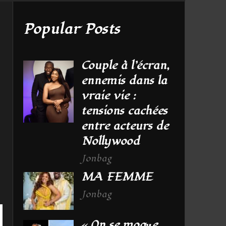
Popular Posts
Couple à l’écran,
ennemis dans la
vraie vie :
tensions cachées
entre acteurs de
Nollywood
Jonbag
MA FEMME
Jonbag
« On se moqиe