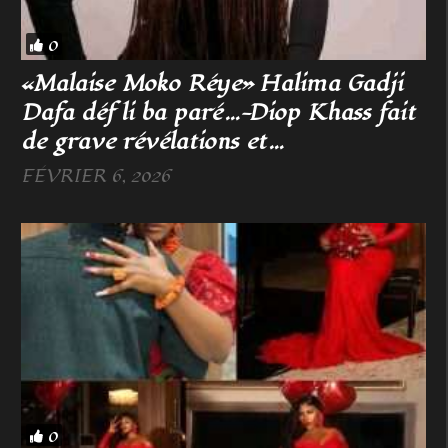
0
«Malaise Moko Réye» Halima Gadji
Dafa déf li ba paré…-Diop Khass fait
de grave révélations et…
FÉVRIER 6, 2026
0