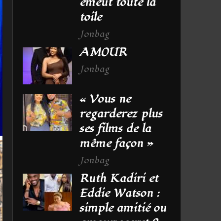
émeut toute la
toile
Jonbag
AMOUR
Jonbag
« Vous ne
regarderez plus
ses films de la
même façon »
Jonbag
Ruth Kadiri et
Eddie Watson :
simple amitié ou