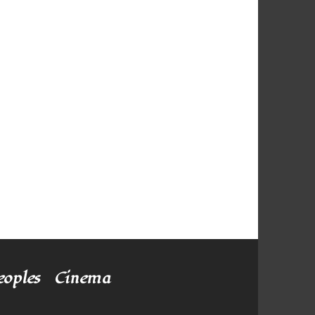
eoples
Cinema