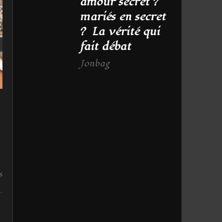
amour secret ?
mariés en secret
? La vérité qui
fait débat
Jonbag
s