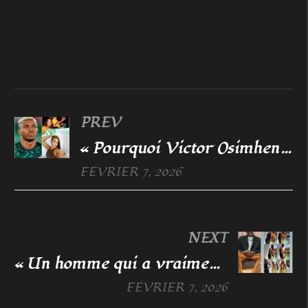
PREV
« Pourquoi Victor Osimhen a épousé une Camerounaise : sa révélation bouleversante »
FÉVRIER 7, 2026
NEXT
« Un homme qui a vraiment aimé sa femme, même la mort ne le change pas, Ariel_Sheney fait quelque chose que peu d’hommes osent, Pourquoi certains hommes ne se relèvent jamais après la mort de leur femme ?»
FÉVRIER 7, 2026