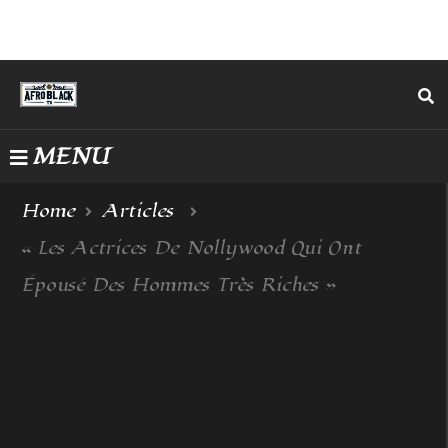
MENU
Home
Articles
« Les Actrices De Nollywood Qui Ont
Épousé Des Hommes Très Riches »